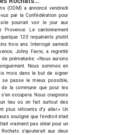
 des Rochats…
ions (ODM) a annoncé vendredi
évus par la Confédération pour
sile pourrait voir le jour aux
e Provence. Le cantonnement
er quelque 120 requérants plutôt
ns trois ans. Interrogé samedi
vence, Johny Favre, a regretté
ée de prématurée: «Nous aurions
s longuement. Nous sommes en
ois mois dans le but de signer
a se passe le mieux possible,
s de la commune que pour les
i s’en occupera. Nous craignons
un lieu où on fait surtout des
 plus réticents d’y aller.» Un
eurs souligné que l’endroit était
était vraiment pas idéal pour un
s Rochats s’ajouterait aux deux