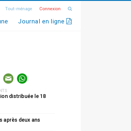
Tout-ménage
Connexion
une
Journal en ligne
ENTS
ion distribuée le 18
5
s après deux ans
5