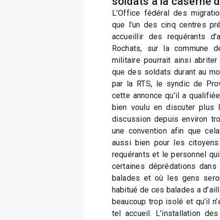
soldats à la caserne
L’Office fédéral des migrat
que l’un des cinq centres pr
accueillir des requérants d’a
Rochats, sur la commune d
militaire pourrait ainsi abrit
que des soldats durant au moi
par la RTS, le syndic de Pro
cette annonce qu’il a qualifi
bien voulu en discuter plu
discussion depuis environ tr
une convention afin que cel
aussi bien pour les citoyen
requérants et le personnel qu
certaines déprédations dans 
balades et où les gens seront
habitué de ces balades a d’aill
beaucoup trop isolé et qu’il n’
tel accueil. L’installation de