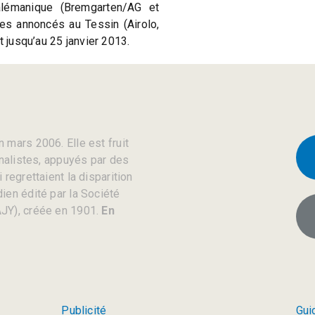
lémanique (Bremgarten/AG et
res annoncés au Tessin (Airolo,
t jusqu’au 25 janvier 2013.
 mars 2006. Elle est fruit
rnalistes, appuyés par des
regrettaient la disparition
ien édité par la Société
JY), créée en 1901.
En
Publicité
Gui