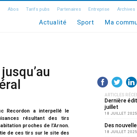
Abos
Tarifs pubs
Partenaires
Entreprise
Archives
Actualité
Sport
Ma comm
 jusqu’au
éral
ARTICLES RÉC
Dernière édit
juillet
uc Recordon a interpellé le
18 JUILLET 202
sances résultant des tirs
Des nouvelle
abitation proches de l’Arnon.
18 JUILLET 202
tie de ces tirs sur le site des