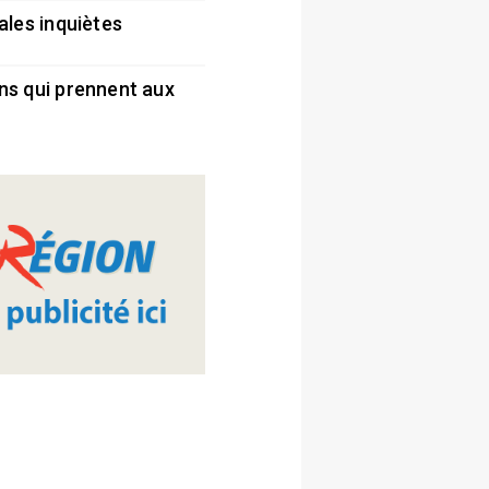
ales inquiètes
5
ns qui prennent aux
5