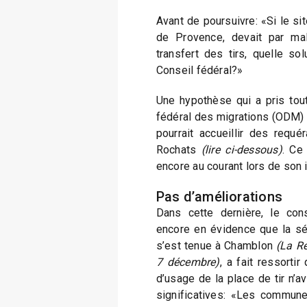
Avant de poursuivre: «Si le s
de Provence, devait par ma
transfert des tirs, quelle so
Conseil fédéral?»
Une hypothèse qui a pris tou
fédéral des migrations (ODM) 
pourrait accueillir des requé
Rochats
(lire ci-dessous)
. Ce
encore au courant lors de son i
Pas d’améliorations
Dans cette dernière, le con
encore en évidence que la séa
s’est tenue à Chamblon
(La R
7 décembre)
, a fait ressorti
d’usage de la place de tir n’a
significatives: «Les commun