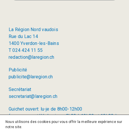
La Région Nord vaudois
Rue du Lac 14
1400 Yverdon-les-Bains
T 024 424 11 55
redaction@laregion.ch
Publicité
publicite@laregion.ch
Secrétariat
secretariat@laregion.ch
Guichet ouvert: lu-je de 8h00-12h00
(permanence téléphonique: 8h00 à 12h00 et 13h00 à
Nous utilisons des cookies pour vous offrir la meilleure expérience sur
17h00)
notre site.