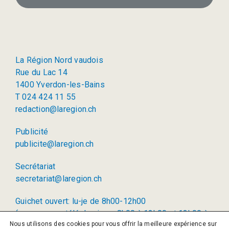
La Région Nord vaudois
Rue du Lac 14
1400 Yverdon-les-Bains
T 024 424 11 55
redaction@laregion.ch
Publicité
publicite@laregion.ch
Secrétariat
secretariat@laregion.ch
Guichet ouvert: lu-je de 8h00-12h00
(permanence téléphonique: 8h00 à 12h00 et 13h00 à
Nous utilisons des cookies pour vous offrir la meilleure expérience sur
17h00)