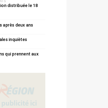
ENTS
ion distribuée le 18
5
s après deux ans
5
ales inquiètes
5
ns qui prennent aux
5