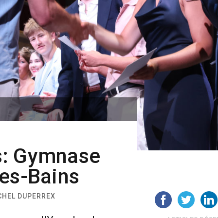
.
s: Gymnase
les-Bains
ICHEL DUPERREX