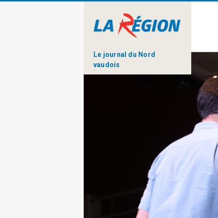
Le journal du Nord
vaudois