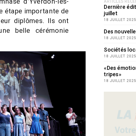
mnase d’Yverdon-les-
ARTICLES RÉC
Dernière édit
e étape importante de
juillet
leur diplômes. Ils ont
18 JUILLET 202
’une belle cérémonie
Des nouvelle
18 JUILLET 202
Sociétés loc
18 JUILLET 202
«Des émotio
tripes»
18 JUILLET 202