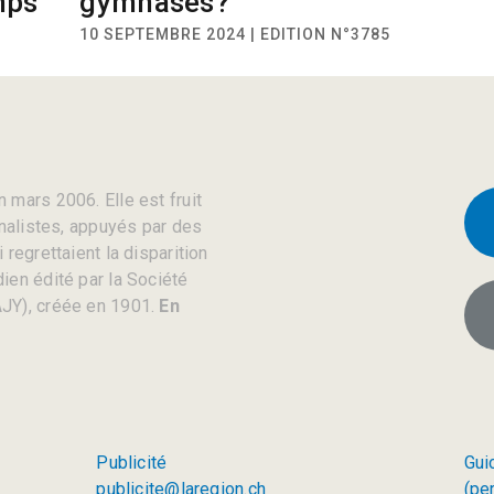
mps
gymnases?
10 SEPTEMBRE 2024 | EDITION N°3785
 mars 2006. Elle est fruit
rnalistes, appuyés par des
regrettaient la disparition
ien édité par la Société
JY), créée en 1901.
En
Publicité
Gui
publicite@laregion.ch
(pe