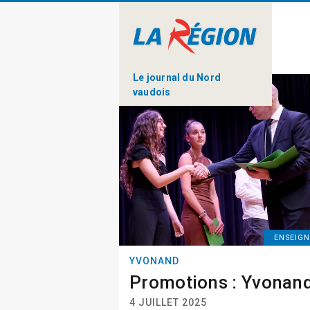
Le journal du Nord
vaudois
ENSEIG
YVONAND
Promotions : Yvonan
4 JUILLET 2025