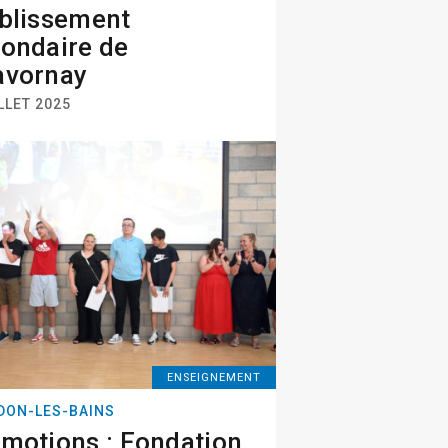
blissement
ondaire de
avornay
LLET 2025
ENSEIGNEMENT
DON-LES-BAINS
motions : Fondation