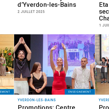
d’Yverdon-les-Bains
Eta
sec
2 JUILLET 2025
Ch
1 JUI
NEMENT
ENSEIGNEMENT
YVERDON-LES-BAINS
YVER
Promotions: Centre
Pro