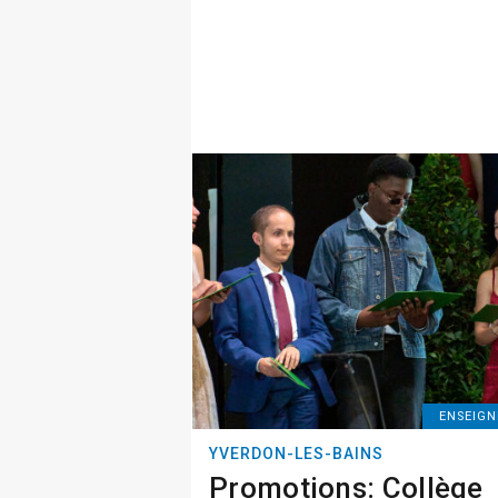
ENSEIG
YVERDON-LES-BAINS
Promotions: Collège