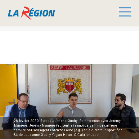
28 février 2020. Stade Lausanne Ouchy. Point presse avec Jérémy
Manière. Jérémy Manière (au centre) annonce sa fin de carrière
entouré par son agent Lorenzo Falbo (à g.) et le directeur sportif de
Stade Lausanne Ouchy Yagan Hirac. © Gabriel Lado