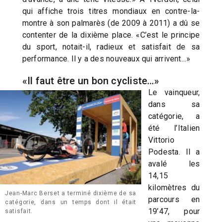
qui affiche trois titres mondiaux en contre-la-
montre à son palmarès (de 2009 à 2011) a dû se
contenter de la dixième place. «C’est le principe
du sport, notait-il, radieux et satisfait de sa
performance. Il y a des nouveaux qui arrivent…»
«Il faut être un bon cycliste…»
Le vainqueur,
dans sa
catégorie, a
été l’Italien
Vittorio
Podesta. Il a
avalé les
14,15
kilomètres du
Jean-Marc Berset a terminé dixième de sa
parcours en
catégorie, dans un temps dont il était
19’47, pour
satisfait.