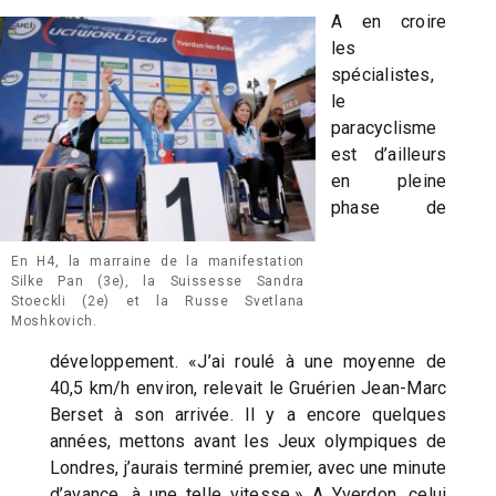
A en croire
les
spécialistes,
le
paracyclisme
est d’ailleurs
en pleine
phase de
En H4, la marraine de la manifestation
Silke Pan (3e), la Suissesse Sandra
Stoeckli (2e) et la Russe Svetlana
Moshkovich.
développement. «J’ai roulé à une moyenne de
40,5 km/h environ, relevait le Gruérien Jean-Marc
Berset à son arrivée. Il y a encore quelques
années, mettons avant les Jeux olympiques de
Londres, j’aurais terminé premier, avec une minute
d’avance, à une telle vitesse.» A Yverdon, celui