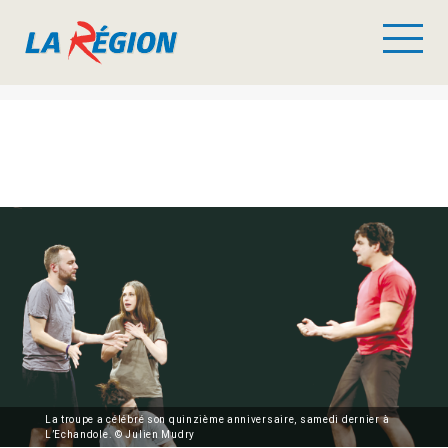
La troupe a célébré son quinzième anniversaire, samedi dernier à
L’Echandole. © Julien Mudry