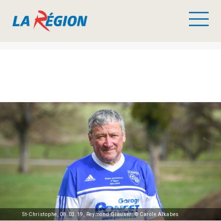
St-Christophe, 08.03.19, Reymond Glauser. © Carole Alkabes