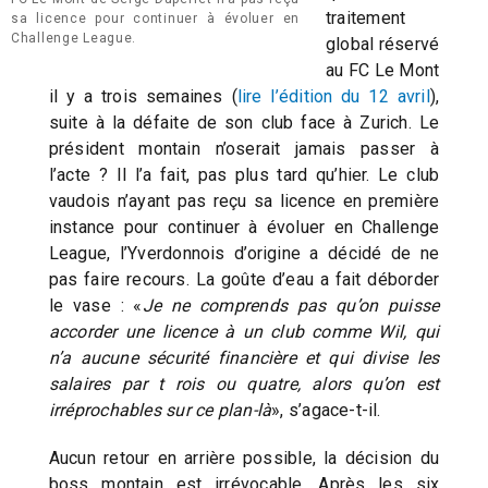
traitement
sa licence pour continuer à évoluer en
Challenge League.
global réservé
au FC Le Mont
il y a trois semaines (
lire l’édition du 12 avril
),
suite à la défaite de son club face à Zurich. Le
président montain n’oserait jamais passer à
l’acte ? Il l’a fait, pas plus tard qu’hier. Le club
vaudois n’ayant pas reçu sa licence en première
instance pour continuer à évoluer en Challenge
League, l’Yverdonnois d’origine a décidé de ne
pas faire recours. La goûte d’eau a fait déborder
le vase : «
Je ne comprends pas qu’on puisse
accorder une licence à un club comme Wil, qui
n’a aucune sécurité financière et qui divise les
salaires par t rois ou quatre, alors qu’on est
irréprochables sur ce plan-là
», s’agace-t-il.
Aucun retour en arrière possible, la décision du
boss montain est irrévocable. Après les six