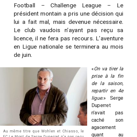
Football – Challenge League – Le
président montain a pris une décision qui
lui a fait mal, mais devenue nécessaire.
Le club vaudois n’ayant pas reçu sa
licence, il ne fera pas recours. L’aventure
en Ligue nationale se terminera au mois
de juin.
«
On va tirer la
prise à la fin
de la saison,
repartir en 4e
ligue.
» Serge
Duperret
n’avait pas
caché son
agacement
Au même titre que Wohlen et Chiasso, le
quant au
FC Le Mont de Serge Duperret n’a pas reçu