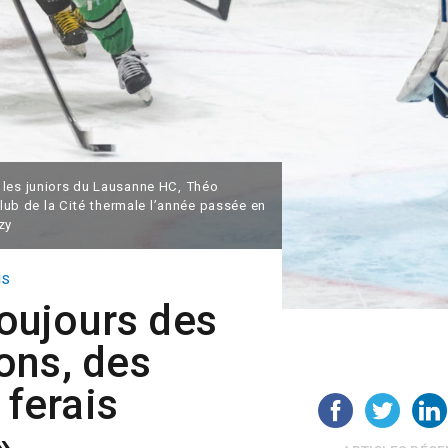
 les juniors du Lausanne HC, Théo
club de la Cité thermale l’année passée en
zy
NS
toujours des
ons, des
 ferais
»