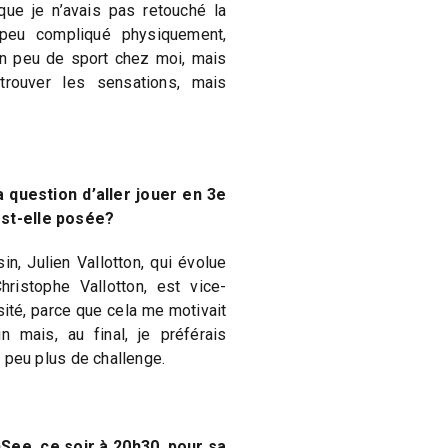
que je n’avais pas retouché la
 peu compliqué physiquement,
 un peu de sport chez moi, mais
trouver les sensations, mais
a question d’aller jouer en 3e
est-elle posée?
in, Julien Vallotton, qui évolue
ristophe Vallotton, est vice-
sité, parce que cela me motivait
n mais, au final, je préférais
un peu plus de challenge.
ee, ce soir à 20h30, pour sa