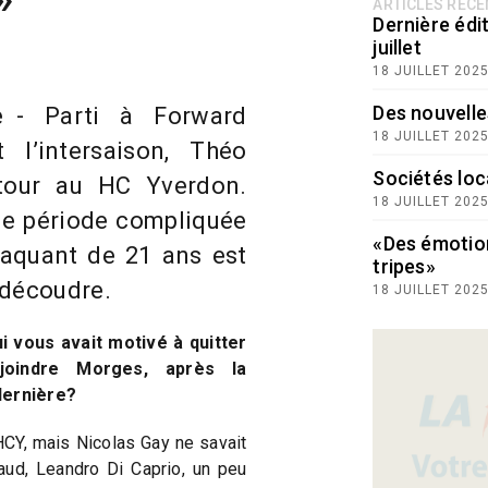
ARTICLES RÉC
Dernière édit
juillet
18 JUILLET 202
Des nouvelle
 - Parti à Forward
18 JUILLET 202
 l’intersaison, Théo
Sociétés loc
etour au HC Yverdon.
18 JUILLET 202
ne période compliquée
«Des émotio
ttaquant de 21 ans est
tripes»
 découdre.
18 JUILLET 202
i vous avait motivé à quitter
oindre Morges, après la
dernière?
HCY, mais Nicolas Gay ne savait
raud, Leandro Di Caprio, un peu