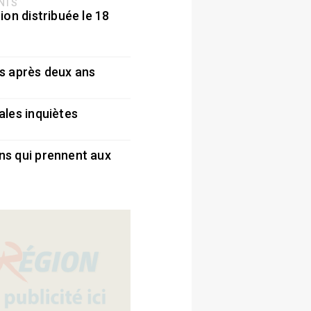
ENTS
ion distribuée le 18
5
s après deux ans
5
ales inquiètes
5
ns qui prennent aux
5