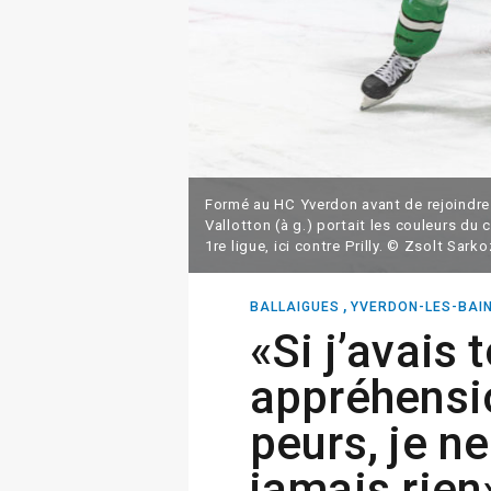
Formé au HC Yverdon avant de rejoindre
Vallotton (à g.) portait les couleurs du 
1re ligue, ici contre Prilly. © Zsolt Sarko
,
BALLAIGUES
YVERDON-LES-BAI
«Si j’avais 
appréhensi
peurs, je ne
jamais rien