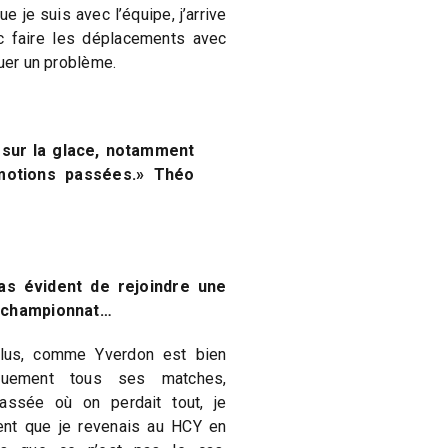
e je suis avec l’équipe, j’arrive
c faire les déplacements avec
tuer un problème.
e sur la glace, notamment
otions passées.» Théo
as évident de rejoindre une
u championnat…
plus, comme Yverdon est bien
quement tous ses matches,
assée où on perdait tout, je
ent que je revenais au HCY en