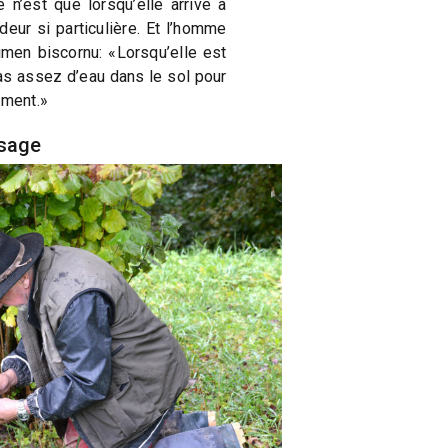
 n’est que lorsqu’elle arrive à
eur si particulière. Et l’homme
imen biscornu: «Lorsqu’elle est
 pas assez d’eau dans le sol pour
ement.»
ssage