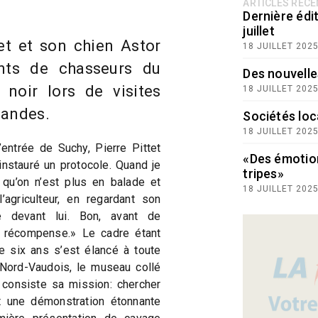
ARTICLES RÉC
Dernière édit
juillet
et et son chien Astor
18 JUILLET 202
ents de chasseurs du
Des nouvelle
noir lors de visites
18 JUILLET 202
mandes.
Sociétés loc
18 JUILLET 202
’entrée de Suchy, Pierre Pittet
«Des émotio
i instauré un protocole. Quand je
tripes»
 qu’on n’est plus en balade et
18 JUILLET 202
l’agriculteur, en regardant son
ce devant lui. Bon, avant de
 récompense.» Le cadre étant
e six ans s’est élancé à toute
 Nord-Vaudois, le museau collé
 consiste sa mission: chercher
it une démonstration étonnante