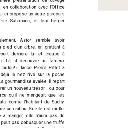
mière présentation de cavage
, en collaboration avec l’Office
i-ci propose un autre parcours
érie Salzmann, et leur berger
lement, Astor semble avoir
 pied d’un arbre, en grattant à
ourt derrière lui et creuse à
en. Là, il découvre un fameux
loulou!», lance Pierre Pittet à
déjà le nez rivé sur la poche
 gourmandise avalée, il repart
rrer un nouveau trésor… ou pour
rçu qu’il ne mangeait que les
a, confie l’habitant de Suchy.
e un caillou. Si elle est molle,
e à manger, elle n’aura pas de
e peut pas débusquer une truffe