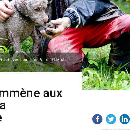
Pittet avec son chien Astor. © Michel
’emmène aux
la
e