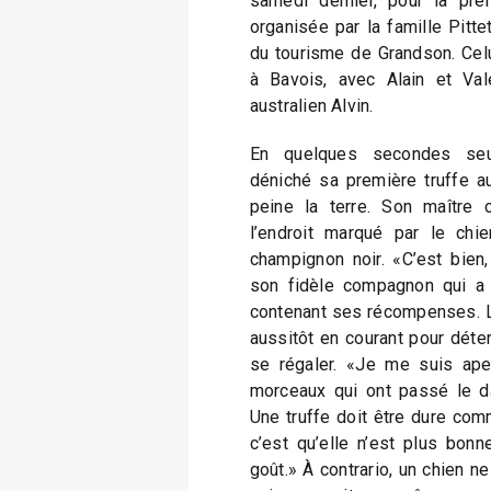
samedi dernier, pour la pre
organisée par la famille Pittet
du tourisme de Grandson. Celu
à Bavois, avec Alain et Val
australien Alvin.
En quelques secondes seu
déniché sa première truffe au
peine la terre. Son maître c
l’endroit marqué par le chi
champignon noir. «C’est bien, 
son fidèle compagnon qui a 
contenant ses récompenses. La
aussitôt en courant pour déte
se régaler. «Je me suis ape
morceaux qui ont passé le dat
Une truffe doit être dure comm
c’est qu’elle n’est plus bonn
goût.» À contrario, un chien n