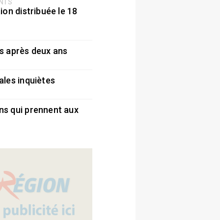
ENTS
ion distribuée le 18
5
s après deux ans
5
ales inquiètes
5
ns qui prennent aux
5