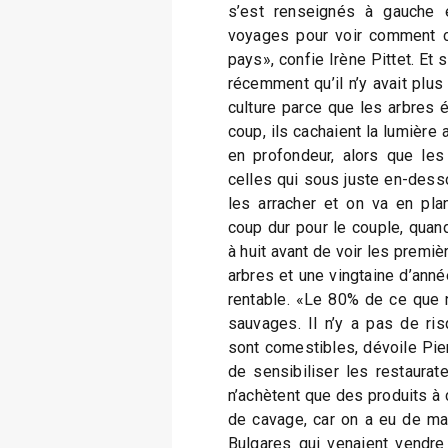
s’est renseignés à gauche e
voyages pour voir comment ce
pays», confie Irène Pittet. Et 
récemment qu’il n’y avait plus
culture parce que les arbres 
coup, ils cachaient la lumière 
en profondeur, alors que les 
celles qui sous juste en-dess
les arracher et on va en pla
coup dur pour le couple, quand 
à huit avant de voir les premi
arbres et une vingtaine d’anné
rentable. «Le 80% de ce que 
sauvages. Il n’y a pas de ri
sont comestibles, dévoile Pier
de sensibiliser les restaurat
n’achètent que des produits à 
de cavage, car on a eu de m
Bulgares qui venaient vendre