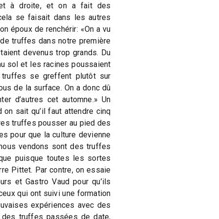
t à droite, et on a fait des
la se faisait dans les autres
son époux de renchérir: «On a vu
 de truffes dans notre première
étaient devenus trop grands. Du
au sol et les racines poussaient
truffes se greffent plutôt sur
ous de la surface. On a donc dû
nter d’autres cet automne.» Un
on sait qu’il faut attendre cinq
ères truffes pousser au pied des
es pour que la culture devienne
nous vendons sont des truffes
sque puisque toutes les sortes
re Pittet. Par contre, on essaie
eurs et Gastro Vaud pour qu’ils
ceux qui ont suivi une formation
auvaises expériences avec des
 des truffes passées de date,