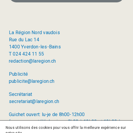
La Région Nord vaudois
Rue du Lac 14
1400 Yverdon-les-Bains
T 024 424 11 55
redaction@laregion.ch
Publicité
publicite@laregion.ch
Secrétariat
secretariat@laregion.ch
Guichet ouvert: lu-je de 8h00-12h00
(permanence téléphonique: 8h00 à 12h00 et 13h00 à
Nous utilisons des cookies pour vous offrir la meilleure expérience sur
17h00)