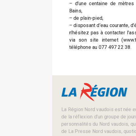
– d’une centaine de mètres c
Bains,
– de plain-pied,
– disposant d’eau courante, d’é
n’hésitez pas à contacter l’
via son site internet (www.
téléphone au 077 497 22 38.
La Région Nord vaudois est née en
de la réflexion d’un groupe de jou
personnalités du Nord vaudois, qui 
de La Presse Nord vaudois, quotid