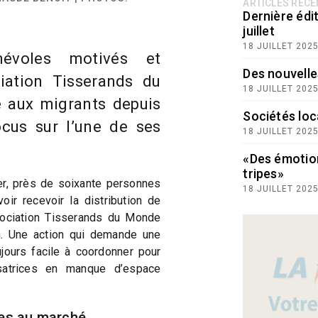
ARTICLES RÉC
Dernière édit
juillet
18 JUILLET 202
évoles motivés et
Des nouvelle
ciation Tisserands du
18 JUILLET 202
 aux migrants depuis
Sociétés loc
ocus sur l’une de ses
18 JUILLET 202
«Des émotio
tripes»
ier, près de soixante personnes
18 JUILLET 202
oir recevoir la distribution de
ssociation Tisserands du Monde
h. Une action qui demande une
jours facile à coordonner pour
isatrices en manque d’espace
es au marché