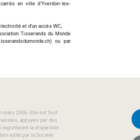
arrés en ville d’Yverdon-les-
lectricité et d’un accès WC,
association Tisserands du Monde
tisserandsdumonde.ch) ou par
 mars 2006. Elle est fruit
rnalistes, appuyés par des
regrettaient la disparition
ien édité par la Société