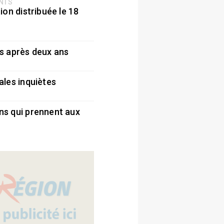
ENTS
ion distribuée le 18
5
s après deux ans
5
ales inquiètes
5
ns qui prennent aux
5