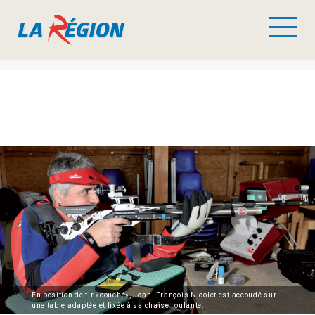
En position de tir «couché», Jean- François Nicolet est accoudé sur
une table adaptée et fixée à sa chaise roulante.