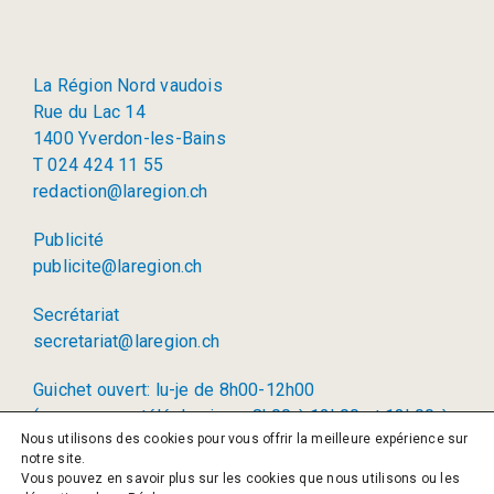
La Région Nord vaudois
Rue du Lac 14
1400 Yverdon-les-Bains
T 024 424 11 55
redaction@laregion.ch
Publicité
publicite@laregion.ch
Secrétariat
secretariat@laregion.ch
Guichet ouvert: lu-je de 8h00-12h00
(permanence téléphonique: 8h00 à 12h00 et 13h00 à
Nous utilisons des cookies pour vous offrir la meilleure expérience sur
17h00)
notre site.
Vous pouvez en savoir plus sur les cookies que nous utilisons ou les
© 2026 La Région SA