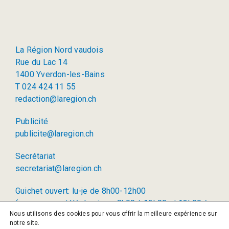
La Région Nord vaudois
Rue du Lac 14
1400 Yverdon-les-Bains
T 024 424 11 55
redaction@laregion.ch
Publicité
publicite@laregion.ch
Secrétariat
secretariat@laregion.ch
Guichet ouvert: lu-je de 8h00-12h00
(permanence téléphonique: 8h00 à 12h00 et 13h00 à
Nous utilisons des cookies pour vous offrir la meilleure expérience sur
17h00)
notre site.