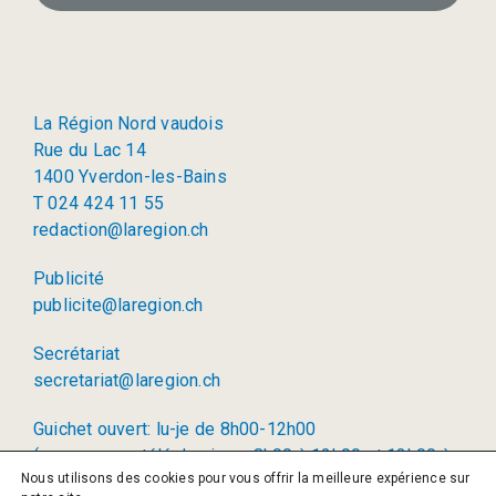
La Région Nord vaudois
Rue du Lac 14
1400 Yverdon-les-Bains
T 024 424 11 55
redaction@laregion.ch
Publicité
publicite@laregion.ch
Secrétariat
secretariat@laregion.ch
Guichet ouvert: lu-je de 8h00-12h00
(permanence téléphonique: 8h00 à 12h00 et 13h00 à
Nous utilisons des cookies pour vous offrir la meilleure expérience sur
17h00)