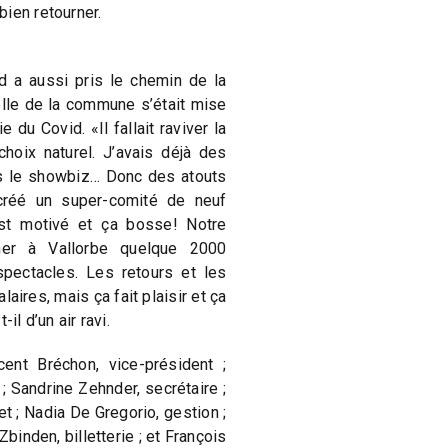
ien retourner.
d a aussi pris le chemin de la
elle de la commune s’était mise
 du Covid. «Il fallait raviver la
hoix naturel. J’avais déjà des
ns le showbiz… Donc des atouts
 créé un super-comité de neuf
st motivé et ça bosse! Notre
ner à Vallorbe quelque 2000
pectacles. Les retours et les
ires, mais ça fait plaisir et ça
il d’un air ravi.
ent Bréchon, vice-président ;
; Sandrine Zehnder, secrétaire ;
et ; Nadia De Gregorio, gestion ;
binden, billetterie ; et François