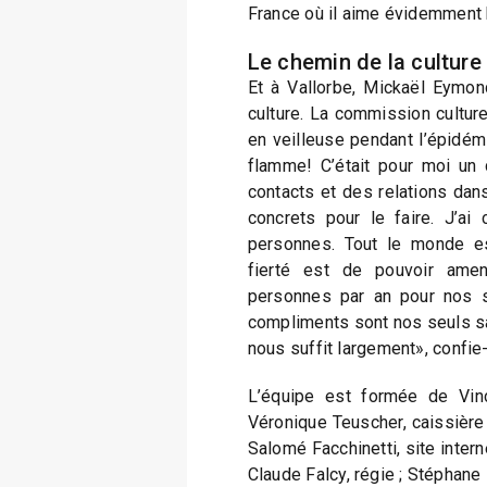
France où il aime évidemment b
Le chemin de la culture
Et à Vallorbe, Mickaël Eymon
culture. La commission cultur
en veilleuse pendant l’épidémie
flamme! C’était pour moi un c
contacts et des relations da
concrets pour le faire. J’ai
personnes. Tout le monde e
fierté est de pouvoir ame
personnes par an pour nos s
compliments sont nos seuls sala
nous suffit largement», confie-t-
L’équipe est formée de Vinc
Véronique Teuscher, caissière 
Salomé Facchinetti, site intern
Claude Falcy, régie ; Stéphane Z