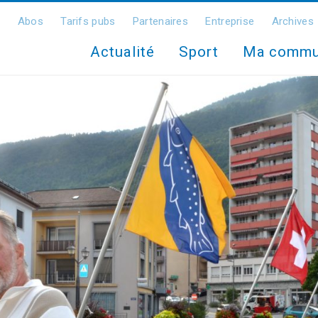
Abos
Tarifs pubs
Partenaires
Entreprise
Archives
Actualité
Sport
Ma comm