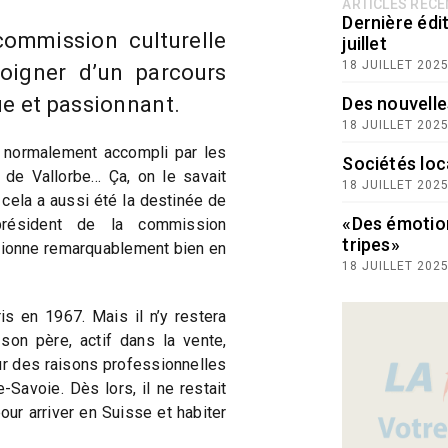
ARTICLES RÉC
Dernière édit
commission culturelle
juillet
18 JUILLET 202
moigner d’un parcours
ue et passionnant.
Des nouvelle
18 JUILLET 202
t normalement accompli par les
Sociétés loc
 de Vallorbe… Ça, on le savait
18 JUILLET 202
 cela a aussi été la destinée de
«Des émotio
président de la commission
tripes»
ctionne remarquablement bien en
18 JUILLET 202
s en 1967. Mais il n’y restera
on père, actif dans la vente,
our des raisons professionnelles
-Savoie. Dès lors, il ne restait
our arriver en Suisse et habiter