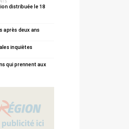
ENTS
ion distribuée le 18
5
s après deux ans
5
ales inquiètes
5
ns qui prennent aux
5