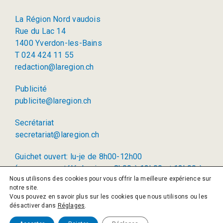
La Région Nord vaudois
Rue du Lac 14
1400 Yverdon-les-Bains
T 024 424 11 55
redaction@laregion.ch
Publicité
publicite@laregion.ch
Secrétariat
secretariat@laregion.ch
Guichet ouvert: lu-je de 8h00-12h00
(permanence téléphonique: 8h00 à 12h00 et 13h00 à
Nous utilisons des cookies pour vous offrir la meilleure expérience sur
17h00)
notre site.
Vous pouvez en savoir plus sur les cookies que nous utilisons ou les
© 2026 La Région SA
désactiver dans
Réglages
.
Politique de confidentialité