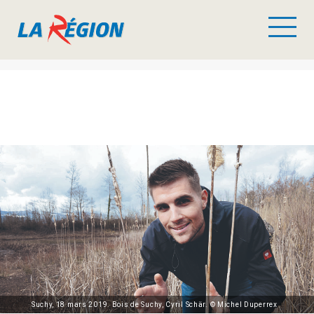
Suchy, 18 mars 2019. Bois de Suchy, Cyril Schär. © Michel Duperrex