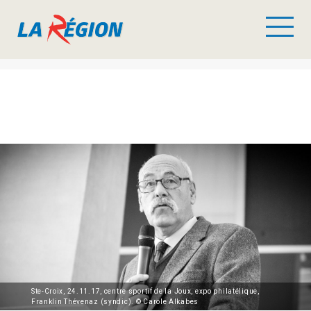
Ste-Croix, 24.11.17, centre sportif de la Joux, expo philatélique,
Franklin Thévenaz (syndic). © Carole Alkabes