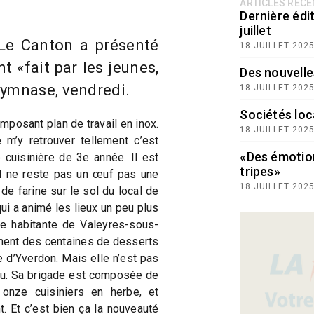
ARTICLES RÉC
Dernière édit
juillet
Le Canton a présenté
18 JUILLET 202
t «fait par les jeunes,
Des nouvelle
gymnase, vendredi.
18 JUILLET 202
Sociétés loc
mposant plan de travail en inox.
18 JUILLET 202
e m’y retrouver tellement c’est
«Des émotio
 cuisinière de 3e année. Il est
tripes»
il ne reste pas un œuf pas une
18 JUILLET 202
de farine sur le sol du local de
qui a animé les lieux un peu plus
tte habitante de Valeyres-sous-
ent des centaines de desserts
 d’Yverdon. Mais elle n’est pas
eu. Sa brigade est composée de
 onze cuisiniers en herbe, et
. Et c’est bien ça la nouveauté