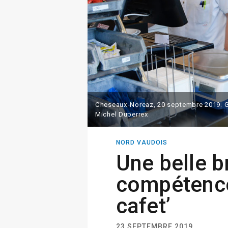
Cheseaux-Noreaz, 20 septembre 2019. G
Michel Duperrex
NORD VAUDOIS
Une belle b
compétence
cafet’
23 SEPTEMBRE 2019