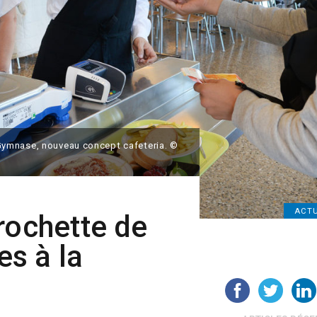
ymnase, nouveau concept cafeteria. ©
ACTU
rochette de
s à la