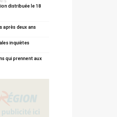
ENTS
ion distribuée le 18
5
s après deux ans
5
ales inquiètes
5
ns qui prennent aux
5