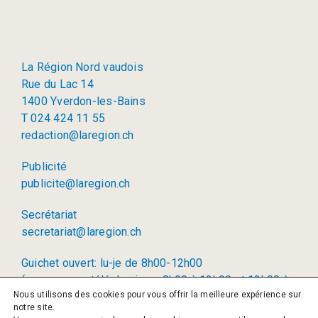
La Région Nord vaudois
Rue du Lac 14
1400 Yverdon-les-Bains
T 024 424 11 55
redaction@laregion.ch
Publicité
publicite@laregion.ch
Secrétariat
secretariat@laregion.ch
Guichet ouvert: lu-je de 8h00-12h00
(permanence téléphonique: 8h00 à 12h00 et 13h00 à
Nous utilisons des cookies pour vous offrir la meilleure expérience sur
17h00)
notre site.