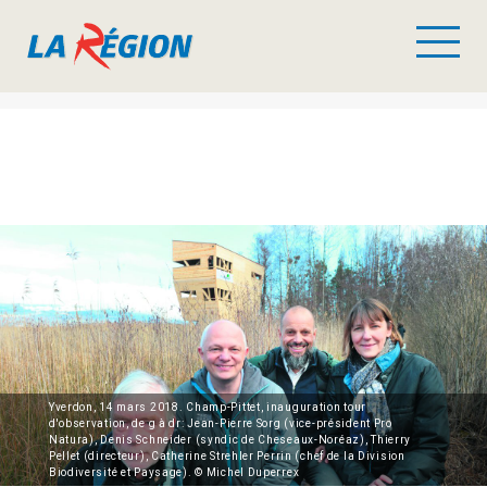
Yverdon, 14 mars 2018. Champ-Pittet, inauguration tour
d'observation, de g à dr: Jean-Pierre Sorg (vice-président Pro
Natura), Denis Schneider (syndic de Cheseaux-Noréaz), Thierry
Pellet (directeur), Catherine Strehler Perrin (chef de la Division
Biodiversité et Paysage). © Michel Duperrex