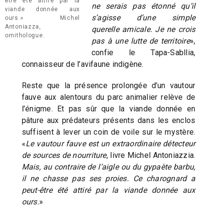
être été attiré par la
ne serais pas étonné qu’il
viande donnée aux
s’agisse d’une simple
ours.» Michel
Antoniazza,
querelle amicale. Je ne crois
ornithologue.
pas à une lutte de territoire
»,
confie le Tapa-Sabllia,
connaisseur de l’avifaune indigène.
Reste que la présence prolongée d’un vautour
fauve aux alentours du parc animalier relève de
l’énigme. Et pas sûr que la viande donnée en
pâture aux prédateurs présents dans les enclos
suffisent à lever un coin de voile sur le mystère.
«
Le vautour fauve est un extraordinaire détecteur
de sources de nourriture
, livre Michel Antoniazzia.
Mais, au contraire de l’aigle ou du gypaète barbu,
il ne chasse pas ses proies. Ce charognard a
peut-être été attiré par la viande donnée aux
ours.
»