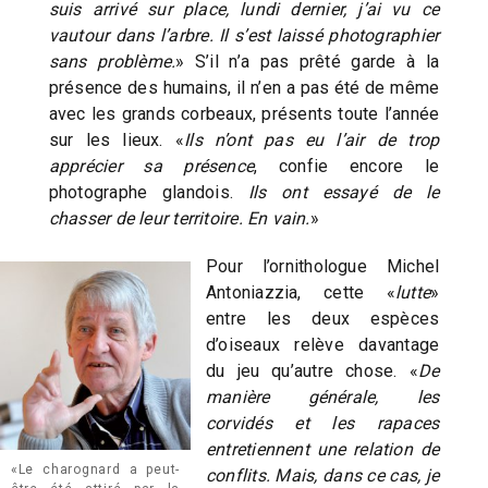
suis arrivé sur place, lundi dernier, j’ai vu ce
vautour dans l’arbre. Il s’est laissé photographier
sans problème.
» S’il n’a pas prêté garde à la
présence des humains, il n’en a pas été de même
avec les grands corbeaux, présents toute l’année
sur les lieux. «
Ils n’ont pas eu l’air de trop
apprécier sa présence
, confie encore le
photographe glandois.
Ils ont essayé de le
chasser de leur territoire. En vain.
»
Pour l’ornithologue Michel
Antoniazzia, cette «
lutte
»
entre les deux espèces
d’oiseaux relève davantage
du jeu qu’autre chose. «
De
manière générale, les
corvidés et les rapaces
entretiennent une relation de
«Le charognard a peut-
conflits. Mais, dans ce cas, je