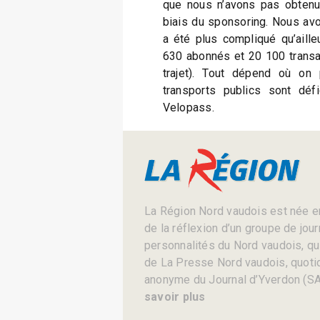
que nous n’avons pas obtenu
biais du sponsoring. Nous avo
a été plus compliqué qu’aill
630 abonnés et 20 100 transac
trajet). Tout dépend où on p
transports publics sont défi
Velopass.
La Région Nord vaudois est née en
de la réflexion d’un groupe de jou
personnalités du Nord vaudois, qui 
de La Presse Nord vaudois, quotid
anonyme du Journal d’Yverdon (SA
savoir plus