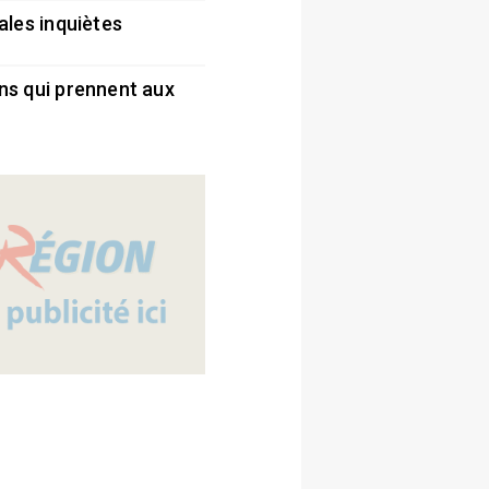
ales inquiètes
5
ns qui prennent aux
5