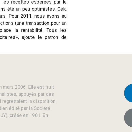
 les recettes espérées par le
ns été un peu optimistes. Cela
eurs. Pour 2011, nous avons eu
tions (une transaction pour un
lace la rentabilité. Tous les
citaires», ajoute le patron de
 mars 2006. Elle est fruit
rnalistes, appuyés par des
regrettaient la disparition
ien édité par la Société
JY), créée en 1901.
En