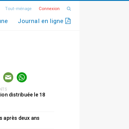
Tout-ménage
Connexion
une
Journal en ligne
ENTS
ion distribuée le 18
5
s après deux ans
5