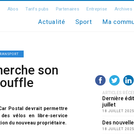
Abos
Tarifs pubs
Partenaires
Entreprise
Archives
Actualité
Sport
Ma comm
RANSPORT
herche son
ouffle
ARTICLES RÉC
Dernière édit
juillet
Car Postal devrait permettre
18 JUILLET 202
 des vélos en libre-service
Des nouvelle
ntion du nouveau propriétaire.
18 JUILLET 202