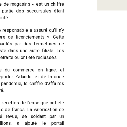
e de magasins « est un chiffre
e partie des succursales étant
outé.
e responsable a assuré qu’il n’y
bre de licenciements ». Cette
pactés par des fermetures de
te dans une autre filiale. Les
etraite ou ont été reclassés.
ce du commerce en ligne, et
porter Zalando, et de la crise
andémie, le chiffre d’affaires
é.
es recettes de l’enseigne ont été
s de francs. La valorisation de
té revue, se soldant par un
ions, a ajouté le portail