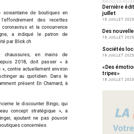
ARTICLES RÉC
Dernière édit
 soixantaine de boutiques en
juillet
l’effondrement des recettes
18 JUILLET 202
coronavirus et la concurrence
Des nouvelle
ne, a indiqué le patron de
18 JUILLET 202
té par Blick.ch
Sociétés loc
 chaussures, en mains de
18 JUILLET 202
epuis 2018, doit passer « à
«Des émotio
», contre actuellement environ
tripes»
chinger au quotidien. Dans le
18 JUILLET 202
tamment présent En Chamard, à
cerne le discounter Bingo, qui
eau concept stratégique », a
ger, ajoutant ne pas pouvoir
boutiques concernées.