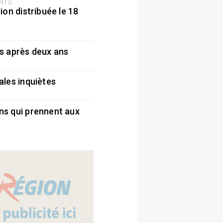
ENTS
ion distribuée le 18
5
s après deux ans
5
ales inquiètes
5
ns qui prennent aux
5