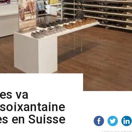
es va
 soixantaine
es en Suisse