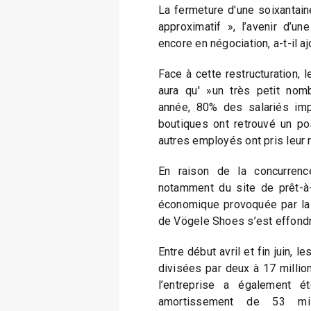
La fermeture d’une soixantain
approximatif », l’avenir d’un
encore en négociation, a-t-il aj
Face à cette restructuration, l
aura qu' »un très petit nom
année, 80% des salariés im
boutiques ont retrouvé un pos
autres employés ont pris leur r
En raison de la concurren
notamment du site de prêt-à-
économique provoquée par la p
de Vögele Shoes s’est effondr
Entre début avril et fin juin, l
divisées par deux à 17 million
l’entreprise a également é
amortissement de 53 mill