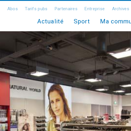
Abos
Tarifs pubs
Partenaires
Entreprise
Archives
Actualité
Sport
Ma comm