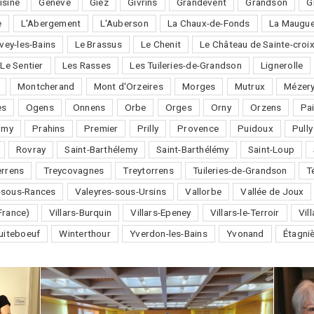
isine
Genève
Giez
Givrins
Grandevent
Grandson
G
e
L'Abergement
L'Auberson
La Chaux-de-Fonds
La Maugue
vey-les-Bains
Le Brassus
Le Chenit
Le Château de Sainte-croi
Le Sentier
Les Rasses
Les Tuileries-de-Grandson
Lignerolle
Montcherand
Mont d'Orzeires
Morges
Mutrux
Mézery
es
Ogens
Onnens
Orbe
Orges
Orny
Orzens
Pai
omy
Prahins
Premier
Prilly
Provence
Puidoux
Pully
Rovray
Saint-Barthélemy
Saint-Barthélémy
Saint-Loup
errens
Treycovagnes
Treytorrens
Tuileries-de-Grandson
T
-sous-Rances
Valeyres-sous-Ursins
Vallorbe
Vallée de Joux
France)
Villars-Burquin
Villars-Epeney
Villars-le-Terroir
Vil
uiteboeuf
Winterthour
Yverdon-les-Bains
Yvonand
Étagni