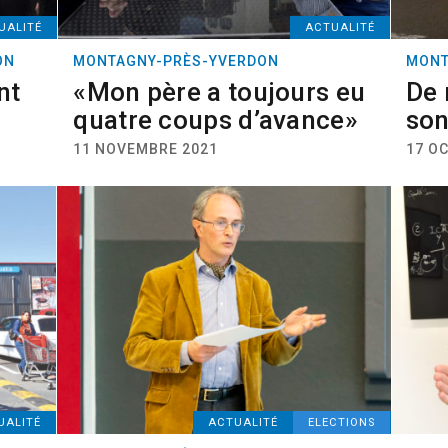
UALITÉ
ACTUALITÉ
ON
MONTAGNY-PRÈS-YVERDON
MONT
nt
«Mon père a toujours eu
De 
quatre coups d’avance»
son
11 NOVEMBRE 2021
17 O
UALITÉ
ACTUALITÉ
ELECTIONS