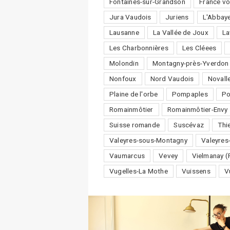
Fontaines-sur-Grandson
France vo
Jura Vaudois
Juriens
L'Abbay
Lausanne
La Vallée de Joux
La
Les Charbonnières
Les Cléees
Molondin
Montagny-près-Yverdon
Nonfoux
Nord Vaudois
Novall
Plaine de l'orbe
Pompaples
P
Romainmôtier
Romainmôtier-Envy
Suisse romande
Suscévaz
Thi
Valeyres-sous-Montagny
Valeyres
Vaumarcus
Vevey
Vielmanay (
Vugelles-La Mothe
Vuissens
V