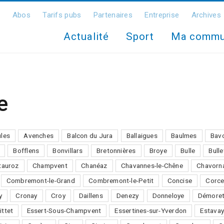
Abos
Tarifs pubs
Partenaires
Entreprise
Archives
Actualité
Sport
Ma comm
e
ules
Avenches
Balcon du Jura
Ballaigues
Baulmes
Bav
Bofflens
Bonvillars
Bretonnières
Broye
Bulle
Bulle
auroz
Champvent
Chanéaz
Chavannes-le-Chêne
Chavorn
Combremont-le-Grand
Combremont-le-Petit
Concise
Corce
y
Cronay
Croy
Daillens
Denezy
Donneloye
Démore
ittet
Essert-Sous-Champvent
Essertines-sur-Yverdon
Estavay