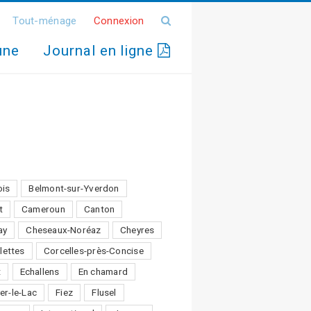
Tout-ménage
Connexion
une
Journal en ligne
ois
Belmont-sur-Yverdon
t
Cameroun
Canton
ay
Cheseaux-Noréaz
Cheyres
lettes
Corcelles-près-Concise
t
Echallens
En chamard
er-le-Lac
Fiez
Flusel