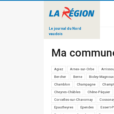
Le journal du Nord
vaudois
Ma commun
Agiez
Arnex-sur-Orbe
Arrisso
Bercher
Berne
Bioley-Magnoux
Chamblon
Champagne
Champt
Cheyres-Châbles
Chêne-Pâquier
Corcelles-sur-Chavornay
Cossona
Epautheyres
Ependes
Essert-P