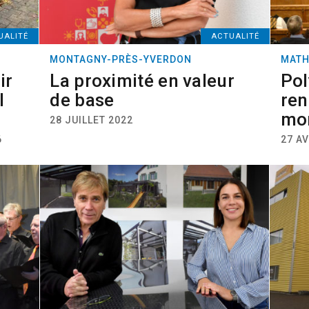
UALITÉ
ACTUALITÉ
MONTAGNY-PRÈS-YVERDON
MATH
ir
La proximité en valeur
Pol
l
de base
ren
mo
28 JUILLET 2022
6
27 AV