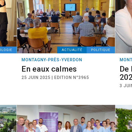
OLOGIE
ACTUALITÉ
POLITIQUE
MONTAGNY-PRÈS-YVERDON
MONT
En eaux calmes
De 
20
25 JUIN 2025 | EDITION N°3965
3 JUI