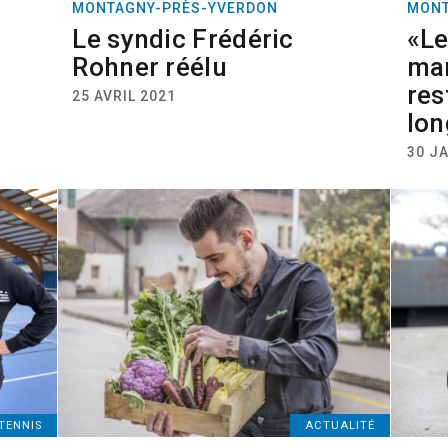
MONTAGNY-PRÈS-YVERDON
MONT
Le syndic Frédéric
«Le
Rohner réélu
man
res
25 AVRIL 2021
lon
30 J
TENNIS
ACTUALITÉ