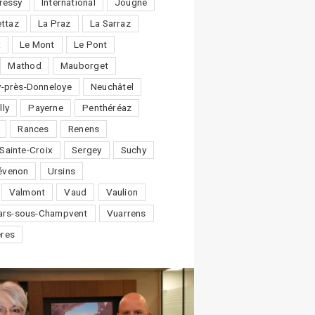
ressy
International
Jougne
ttaz
La Praz
La Sarraz
x
Le Mont
Le Pont
Mathod
Mauborget
-près-Donneloye
Neuchâtel
lly
Payerne
Penthéréaz
Rances
Renens
Sainte-Croix
Sergey
Suchy
évenon
Ursins
Valmont
Vaud
Vaulion
lars-sous-Champvent
Vuarrens
ères