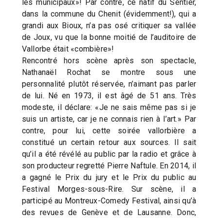
les municipaux»! Par contre, ce natif du Sentier,
dans la commune du Chenit (évidemment!), qui a
grandi aux Bioux, n’a pas osé critiquer sa vallée
de Joux, vu que la bonne moitié de l’auditoire de
Vallorbe était «combière»!
Rencontré hors scène après son spectacle,
Nathanaël Rochat se montre sous une
personnalité plutôt réservée, n’aimant pas parler
de lui. Né en 1973, il est âgé de 51 ans. Très
modeste, il déclare: «Je ne sais même pas si je
suis un artiste, car je ne connais rien à l’art.» Par
contre, pour lui, cette soirée vallorbière a
constitué un certain retour aux sources. Il sait
qu’il a été révélé au public par la radio et grâce à
son producteur regretté Pierre Naftule. En 2014, il
a gagné le Prix du jury et le Prix du public au
Festival Morges-sous-Rire. Sur scène, il a
participé au Montreux-Comedy Festival, ainsi qu’à
des revues de Genève et de Lausanne. Donc,