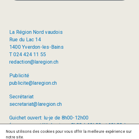
La Région Nord vaudois
Rue du Lac 14
1400 Yverdon-les-Bains
T 024 424 11 55
redaction@laregion.ch
Publicité
publicite@laregion.ch
Secrétariat
secretariat@laregion.ch
Guichet ouvert: lu-je de 8h00-12h00
(permanence téléphonique: 8h00 à 12h00 et 13h00 à
Nous utilisons des cookies pour vous offrir la meilleure expérience sur
17h00)
notre site.