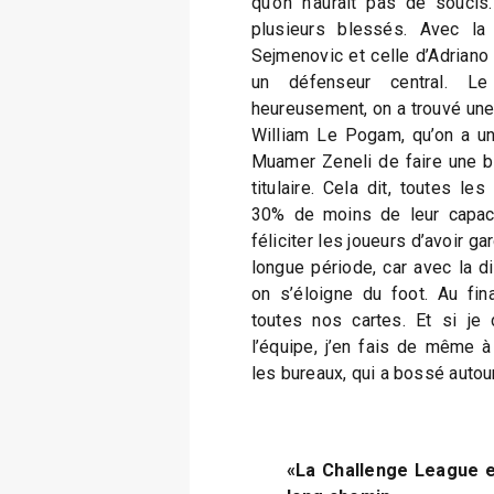
qu’on n’aurait pas de soucis.
plusieurs blessés. Avec l
Sejmenovic et celle d’Adriano 
un défenseur central. L
heureusement, on a trouvé une
William Le Pogam, qu’on a un
Muamer Zeneli de faire une b
titulaire. Cela dit, toutes le
30% de moins de leur capaci
féliciter les joueurs d’avoir g
longue période, car avec la d
on s’éloigne du foot. Au fina
toutes nos cartes. Et si je
l’équipe, j’en fais de même à
les bureaux, qui a bossé autour
«La Challenge League est