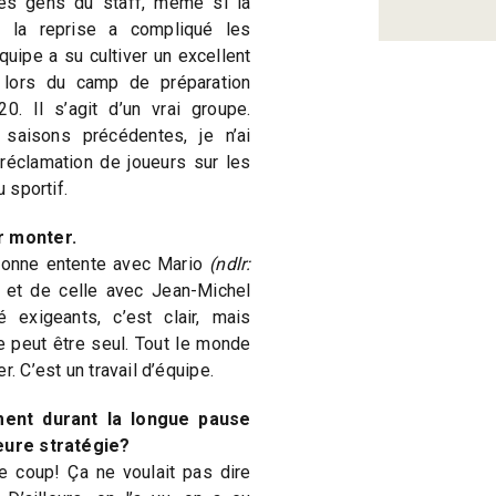
 les gens du staff, même si la
t la reprise a compliqué les
uipe a su cultiver un excellent
u lors du camp de préparation
0. Il s’agit d’un vrai groupe.
x saisons précédentes, je n’ai
réclamation de joueurs sur les
u sportif.
r monter.
 bonne entente avec Mario
(ndlr:
, et de celle avec Jean-Michel
exigeants, c’est clair, mais
ne peut être seul. Tout le monde
r. C’est un travail d’équipe.
ent durant la longue pause
leure stratégie?
e coup! Ça ne voulait pas dire