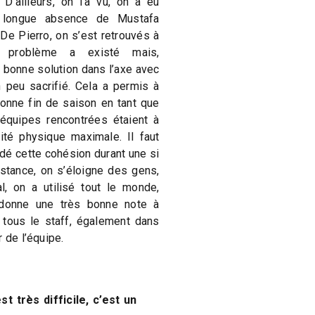
 D’ailleurs, on l’a vu, on a eu
a longue absence de Mustafa
De Pierro, on s’est retrouvés à
e problème a existé mais,
 bonne solution dans l’axe avec
 peu sacrifié. Cela a permis à
onne fin de saison en tant que
s équipes rencontrées étaient à
té physique maximale. Il faut
ardé cette cohésion durant une si
istance, on s’éloigne des gens,
l, on a utilisé tout le monde,
 donne une très bonne note à
 tous le staff, également dans
 de l’équipe.
 très difficile, c’est un