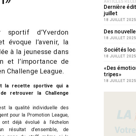
ARTICLES RÉC
Dernière édit
juillet
18 JUILLET 202
Des nouvelle
ur sportif d’Yverdon
18 JUILLET 202
t évoque l’avenir, la
Sociétés loc
dée à la jeunesse dans
18 JUILLET 202
ion et l’importance de
«Des émotio
e en Challenge League.
tripes»
18 JUILLET 202
t la recette sportive qui a
de retrouver la Challenge
t la qualité individuelle des
ngent pour la Promotion League,
 ont déjà évolué à l’échelon
 un résultat d’ensemble, de