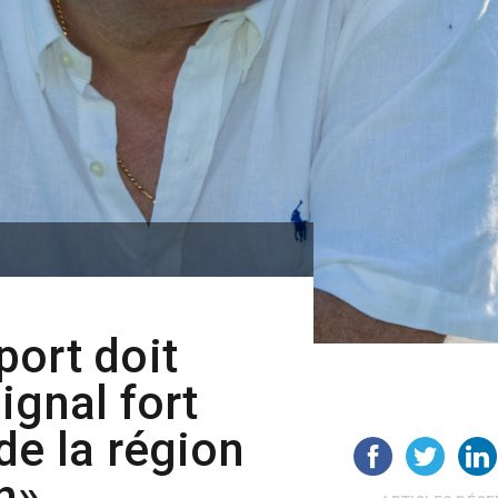
ort doit
ignal fort
de la région
n»