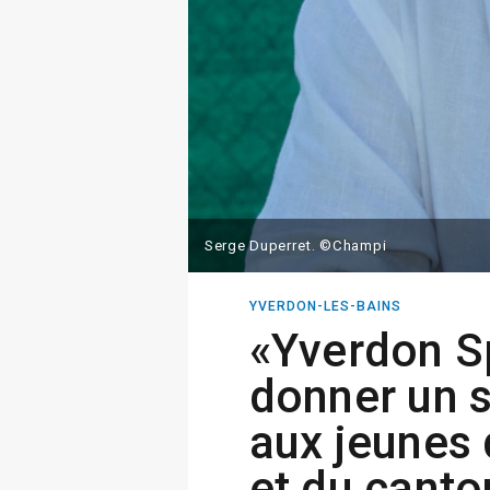
Serge Duperret. ©Champi
YVERDON-LES-BAINS
«Yverdon Sp
donner un s
aux jeunes 
et du canto