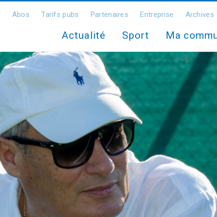
Abos
Tarifs pubs
Partenaires
Entreprise
Archives
Actualité
Sport
Ma comm