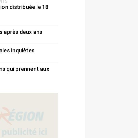
ENTS
ion distribuée le 18
5
s après deux ans
5
ales inquiètes
5
ns qui prennent aux
5