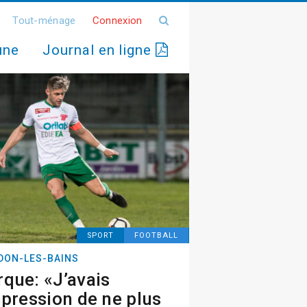
Tout-ménage
Connexion
une
Journal en ligne
SPORT
FOOTBALL
DON-LES-BAINS
que: «J’avais
mpression de ne plus