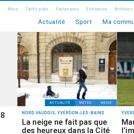
Abos
Tarifs pubs
Partenaires
Entreprise
Archives
Actualité
Sport
Ma comm
ACTUALITÉ
MÉTÉO
NEIGE
NORD VAUDOIS, YVERDON-LES-BAINS
YVER
18
La neige ne fait pas que
Mar
des heureux dans la Cité
l’i