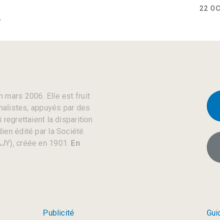
22 OC
7
 mars 2006. Elle est fruit
rnalistes, appuyés par des
regrettaient la disparition
ien édité par la Société
JY), créée en 1901.
En
Publicité
Gui