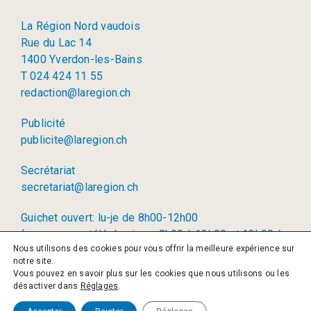
La Région Nord vaudois
Rue du Lac 14
1400 Yverdon-les-Bains
T 024 424 11 55
redaction@laregion.ch
Publicité
publicite@laregion.ch
Secrétariat
secretariat@laregion.ch
Guichet ouvert: lu-je de 8h00-12h00
(permanence téléphonique: 8h00 à 12h00 et 13h00 à
Nous utilisons des cookies pour vous offrir la meilleure expérience sur
17h00)
notre site.
Vous pouvez en savoir plus sur les cookies que nous utilisons ou les
© 2026 La Région SA
désactiver dans
Réglages
.
Politique de confidentialité