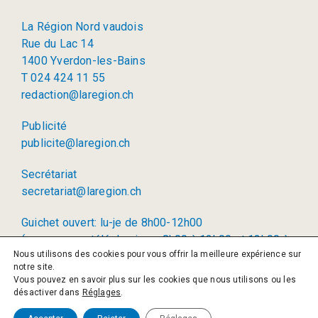
La Région Nord vaudois
Rue du Lac 14
1400 Yverdon-les-Bains
T 024 424 11 55
redaction@laregion.ch
Publicité
publicite@laregion.ch
Secrétariat
secretariat@laregion.ch
Guichet ouvert: lu-je de 8h00-12h00
(permanence téléphonique: 8h00 à 12h00 et 13h00 à
Nous utilisons des cookies pour vous offrir la meilleure expérience sur
17h00)
notre site.
Vous pouvez en savoir plus sur les cookies que nous utilisons ou les
© 2026 La Région SA
désactiver dans
Réglages
.
Politique de confidentialité