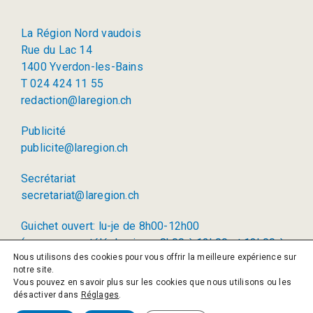
La Région Nord vaudois
Rue du Lac 14
1400 Yverdon-les-Bains
T 024 424 11 55
redaction@laregion.ch
Publicité
publicite@laregion.ch
Secrétariat
secretariat@laregion.ch
Guichet ouvert: lu-je de 8h00-12h00
(permanence téléphonique: 8h00 à 12h00 et 13h00 à
Nous utilisons des cookies pour vous offrir la meilleure expérience sur
17h00)
notre site.
Vous pouvez en savoir plus sur les cookies que nous utilisons ou les
© 2026 La Région SA
désactiver dans
Réglages
.
Politique de confidentialité