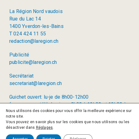
La Région Nord vaudois
Rue du Lac 14
1400 Yverdon-les-Bains
T 024 424 11 55
redaction@laregion.ch
Publicité
publicite@laregion.ch
Secrétariat
secretariat@laregion.ch
Guichet ouvert: lu-je de 8h00-12h00
(permanence téléphonique: 8h00 à 12h00 et 13h00 à
Nous utilisons des cookies pour vous offrir la meilleure expérience sur
17h00)
notre site.
Vous pouvez en savoir plus sur les cookies que nous utilisons ou les
© 2026 La Région SA
désactiver dans
Réglages
.
Politique de confidentialité