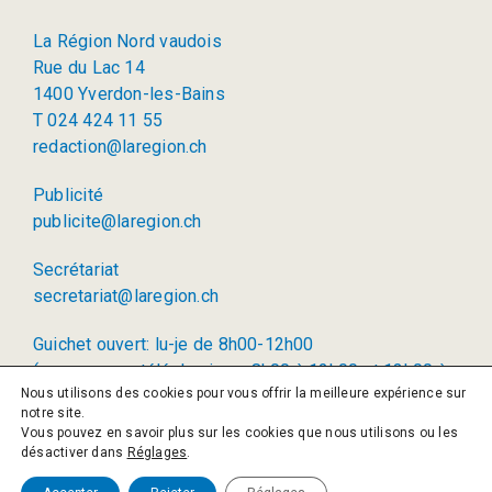
La Région Nord vaudois
Rue du Lac 14
1400 Yverdon-les-Bains
T 024 424 11 55
redaction@laregion.ch
Publicité
publicite@laregion.ch
Secrétariat
secretariat@laregion.ch
Guichet ouvert: lu-je de 8h00-12h00
(permanence téléphonique: 8h00 à 12h00 et 13h00 à
Nous utilisons des cookies pour vous offrir la meilleure expérience sur
17h00)
notre site.
Vous pouvez en savoir plus sur les cookies que nous utilisons ou les
© 2026 La Région SA
désactiver dans
Réglages
.
Politique de confidentialité