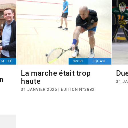
UALITÉ
SPORT
SQUASH
La marche était trop
Due
on
haute
31 JA
31 JANVIER 2025 | EDITION N°3882