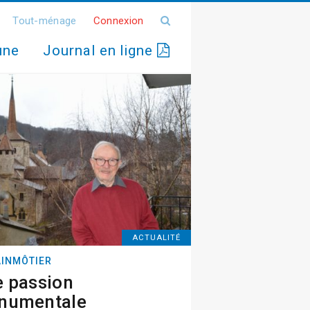
Tout-ménage
Connexion
une
Journal en ligne
ACTUALITÉ
INMÔTIER
 passion
numentale