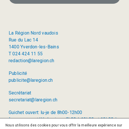
La Région Nord vaudois
Rue du Lac 14
1400 Yverdon-les-Bains
T 024 424 11 55
redaction@laregion.ch
Publicité
publicite@laregion.ch
Secrétariat
secretariat@laregion.ch
Guichet ouvert: lu-je de 8h00-12h00
(permanence téléphonique: 8h00 à 12h00 et 13h00 à
Nous utilisons des cookies pour vous offrir la meilleure expérience sur
17h00)