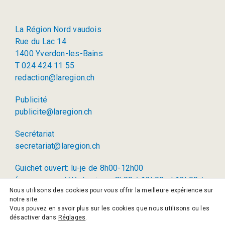
La Région Nord vaudois
Rue du Lac 14
1400 Yverdon-les-Bains
T 024 424 11 55
redaction@laregion.ch
Publicité
publicite@laregion.ch
Secrétariat
secretariat@laregion.ch
Guichet ouvert: lu-je de 8h00-12h00
(permanence téléphonique: 8h00 à 12h00 et 13h00 à
Nous utilisons des cookies pour vous offrir la meilleure expérience sur
17h00)
notre site.
Vous pouvez en savoir plus sur les cookies que nous utilisons ou les
© 2026 La Région SA
désactiver dans
Réglages
.