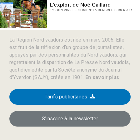
L’exploit de Noé Gaillard
19 JUIN 2025 | EDITION N°LA RÉGION HEBDO NO 16
La Région Nord vaudois est née en mars 2006. Elle
est fruit de la réflexion d’un groupe de journalistes,
appuyés par des personnalités du Nord vaudois, qui
regrettaient la disparition de La Presse Nord vaudois,
quotidien édité par la Société anonyme du Journal
d’Yverdon (SAJY), créée en 1901.
En savoir plus
Tarifs publicitaires
S’inscrire à la newsletter