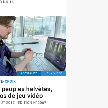
O NO 14
ACTUALITÉ
JEUX VIDÉO
TE-CROIX
 peuples helvètes,
os de jeu vidéo
ÛT 2017 | EDITION N°2067