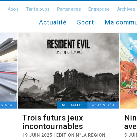
Abos
Tarifs pubs
Partenaires
Entreprise
Archives
Actualité
Sport
Ma comm
 VIDÉO
ACTUALITÉ
JEUX VIDÉO
Trois futurs jeux
Nin
incontournables
ave
19 JUIN 2025 | EDITION N°LA RÉGION
5 JUI