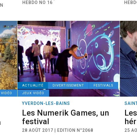
HEBDO NO 16
HEBD
ON
ACTUALITÉ
DIVERTISSEMENT
FESTIVALS
 VIDÉO
JEUX VIDÉO
YVERDON-LES-BAINS
SAIN
Les Numerik Games, un
Les
festival
hér
N
28 AOÛT 2017 | EDITION N°2068
25 AO