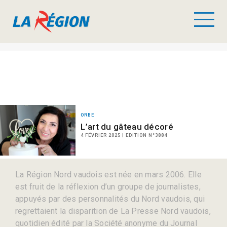
ORBE
L’art du gâteau décoré
4 FÉVRIER 2025 | EDITION N°3884
La Région Nord vaudois est née en mars 2006. Elle
est fruit de la réflexion d’un groupe de journalistes,
appuyés par des personnalités du Nord vaudois, qui
regrettaient la disparition de La Presse Nord vaudois,
quotidien édité par la Société anonyme du Journal