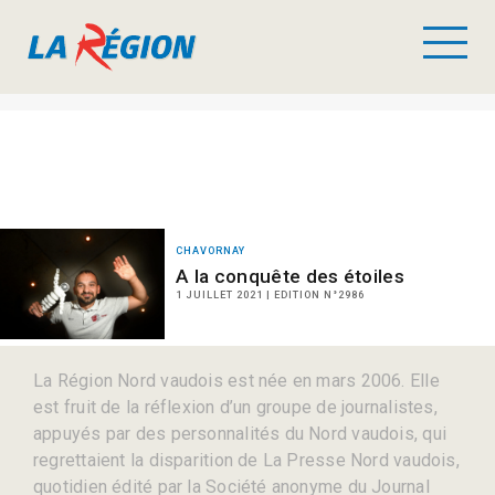
CHAVORNAY
A la conquête des étoiles
1 JUILLET 2021 | EDITION N°2986
La Région Nord vaudois est née en mars 2006. Elle
est fruit de la réflexion d’un groupe de journalistes,
appuyés par des personnalités du Nord vaudois, qui
regrettaient la disparition de La Presse Nord vaudois,
quotidien édité par la Société anonyme du Journal