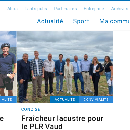
Abos
Tarifs pubs
Partenaires
Entreprise
Archives
Actualité
Sport
Ma comm
IALITÉ
ACTUALITÉ
CONVIVIALITÉ
CONCISE
ie
Fraîcheur lacustre pour
le PLR Vaud