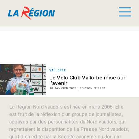
VALLORBE
Le Vélo Club Vallorbe mise sur
l’avenir
10 JANVIER 2025 | EDITION N°3867
La Région Nord vaudois est née en mars 2006. Elle
est fruit de la réflexion d’un groupe de journalistes,
appuyés par des personnalités du Nord vaudois, qui
regrettaient la disparition de La Presse Nord vaudois,
quotidien édité par la Société anonyme du Journal