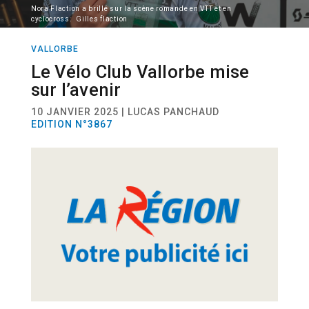
Nora Flaction a brillé sur la scène romande en VTT et en
cyclocross. Gilles flaction
VALLORBE
SPORT
VTT
CYCLOCROSS
Le Vélo Club Vallorbe mise
sur l’avenir
10 JANVIER 2025 | LUCAS PANCHAUD
EDITION N°3867