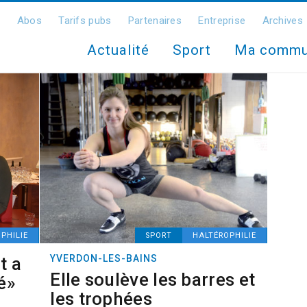
Abos
Tarifs pubs
Partenaires
Entreprise
Archives
Actualité
Sport
Ma comm
PHILIE
SPORT
HALTÉROPHILIE
YVERDON-LES-BAINS
t a
Elle soulève les barres et
é»
les trophées