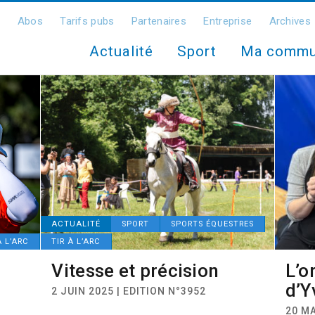
Abos
Tarifs pubs
Partenaires
Entreprise
Archives
Actualité
Sport
Ma comm
ACTUALITÉ
SPORT
SPORTS ÉQUESTRES
À L’ARC
TIR À L’ARC
Vitesse et précision
L’o
d’Y
2 JUIN 2025 | EDITION N°3952
20 MA