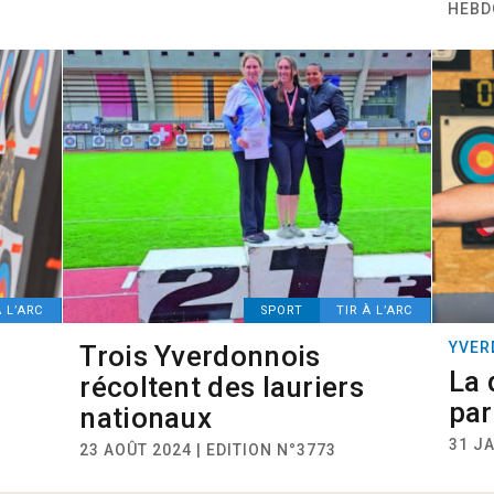
HEBD
À L’ARC
SPORT
TIR À L’ARC
YVER
Trois Yverdonnois
La
récoltent des lauriers
par
nationaux
31 JA
23 AOÛT 2024 | EDITION N°3773