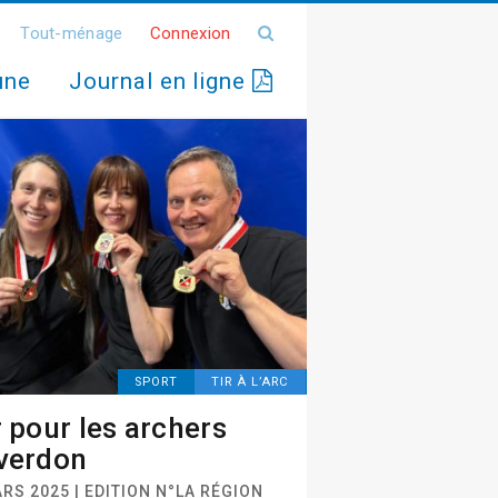
Tout-ménage
Connexion
une
Journal en ligne
SPORT
TIR À L’ARC
r pour les archers
verdon
RS 2025 | EDITION N°LA RÉGION